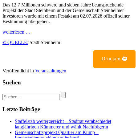
Das 12,7 Millionen schwere und sieben Jahre beanspruchende
Projekt der Stadt Steinheim und der Gemeinschaft Steinheimer
Investoren wurde mit einem Festakt am 02.07.2026 offizell seiner
Bestimmung übergeben.
weiterlesen …
© QUELLE:
Stadt Steinheim
Drucken 🖨
Veröffentlicht in
Veranstaltungen
Suchen
Letzte Beiträge
Staffelstab weitergereicht – Stadtrat verabschiedet
langjährigen Kämmerer und wählt Nachfolgerin
Gemeinschaftsprojekt Quartier am Kump –
Innenstadtentwicklung at its best!