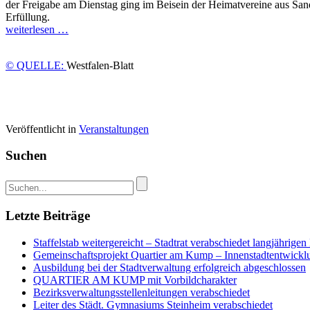
der Freigabe am Dienstag ging im Beisein der Heimatvereine aus San
Erfüllung.
weiterlesen …
© QUELLE:
Westfalen-Blatt
Veröffentlicht in
Veranstaltungen
Suchen
Letzte Beiträge
Staffelstab weitergereicht – Stadtrat verabschiedet langjähri
Gemeinschaftsprojekt Quartier am Kump – Innenstadtentwicklun
Ausbildung bei der Stadtverwaltung erfolgreich abgeschlossen
QUARTIER AM KUMP mit Vorbildcharakter
Bezirksverwaltungsstellenleitungen verabschiedet
Leiter des Städt. Gymnasiums Steinheim verabschiedet