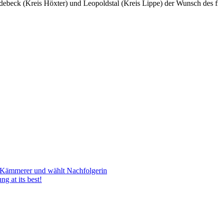
debeck (Kreis Höxter) und Leopoldstal (Kreis Lippe) der Wunsch des 
gen Kämmerer und wählt Nachfolgerin
g at its best!