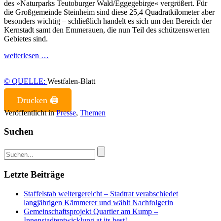
des »Naturparks Teutoburger Wald/Eggegebirge« vergrößert. Für
die Großgemeinde Steinheim sind diese 25,4 Quadratkilometer aber
besonders wichtig – schließlich handelt es sich um den Bereich der
Kernstadt samt den Emmerauen, die nun Teil des schützenswerten
Gebietes sind.
weiterlesen …
© QUELLE:
Westfalen-Blatt
Drucken 🖨
Veröffentlicht in
Presse
,
Themen
Suchen
Letzte Beiträge
Staffelstab weitergereicht – Stadtrat verabschiedet
langjährigen Kämmerer und wählt Nachfolgerin
Gemeinschaftsprojekt Quartier am Kump –
Innenstadtentwicklung at its best!