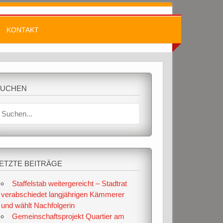
KONTAKT
SUCHEN
ETZTE BEITRÄGE
Staffelstab weitergereicht – Stadtrat
verabschiedet langjährigen Kämmerer
und wählt Nachfolgerin
Gemeinschaftsprojekt Quartier am