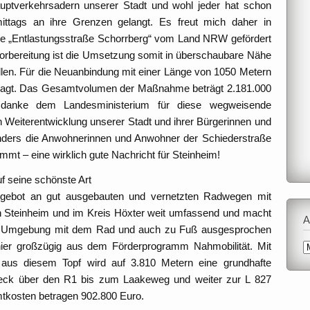
ptverkehrsadern unserer Stadt und wohl jeder hat schon
ttags an ihre Grenzen gelangt. Es freut mich daher in
ie „Entlastungsstraße Schorrberg“ vom Land NRW gefördert
orbereitung ist die Umsetzung somit in überschaubare Nähe
ollen. Für die Neuanbindung mit einer Länge von 1050 Metern
chlagt. Das Gesamtvolumen der Maßnahme beträgt 2.181.000
h danke dem Landesministerium für diese wegweisende
n Weiterentwicklung unserer Stadt und ihrer Bürgerinnen und
onders die Anwohnerinnen und Anwohner der Schiederstraße
mt – eine wirklich gute Nachricht für Steinheim!
f seine schönste Art
ngebot an gut ausgebauten und vernetzten Radwegen mit
in Steinheim und im Kreis Höxter weit umfassend und macht
A
en Umgebung mit dem Rad und auch zu Fuß ausgesprochen
A
 hier großzügig aus dem Förderprogramm Nahmobilität. Mit
 aus diesem Topf wird auf 3.810 Metern eine grundhafte
ck über den R1 bis zum Laakeweg und weiter zur L 827
mtkosten betragen 902.800 Euro.