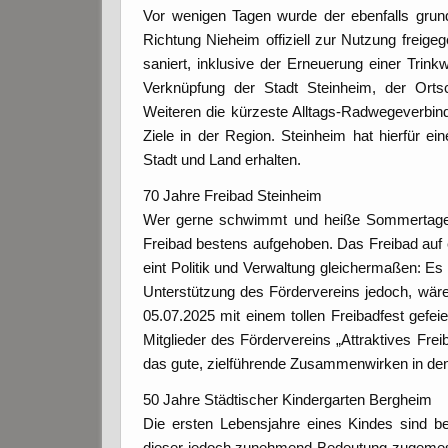
Vor wenigen Tagen wurde der ebenfalls grun
Richtung Nieheim offiziell zur Nutzung freige
saniert, inklusive der Erneuerung einer Trink
Verknüpfung der Stadt Steinheim, der Ort
Weiteren die kürzeste Alltags-Radwegeverbindu
Ziele in der Region. Steinheim hat hierfür
Stadt und Land erhalten.
70 Jahre Freibad Steinheim
Wer gerne schwimmt und heiße Sommertage in 
Freibad bestens aufgehoben. Das Freibad auf
eint Politik und Verwaltung gleichermaßen: Es w
Unterstützung des Fördervereins jedoch, wär
05.07.2025 mit einem tollen Freibadfest gefei
Mitglieder des Fördervereins „Attraktives Fre
das gute, zielführende Zusammenwirken in de
50 Jahre Städtischer Kindergarten Bergheim
Die ersten Lebensjahre eines Kindes sind be
dieser jedoch zunehmend Bedeutung zugemesse