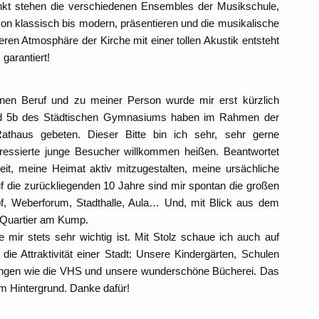
punkt stehen die verschiedenen Ensembles der Musikschule,
n klassisch bis modern, präsentieren und die musikalische
eren Atmosphäre der Kirche mit einer tollen Akustik entsteht
garantiert!
nen Beruf und zu meiner Person wurde mir erst kürzlich
 und 5b des Städtischen Gymnasiums haben im Rahmen der
athaus gebeten. Dieser Bitte bin ich sehr, sehr gerne
essierte junge Besucher willkommen heißen. Beantwortet
eit, meine Heimat aktiv mitzugestalten, meine ursächliche
f die zurückliegenden 10 Jahre sind mir spontan die großen
 Weberforum, Stadthalle, Aula… Und, mit Blick aus dem
s Quartier am Kump.
e mir stets sehr wichtig ist. Mit Stolz schaue ich auch auf
die Attraktivität einer Stadt: Unsere Kindergärten, Schulen
tungen wie die VHS und unsere wunderschöne Bücherei. Das
im Hintergrund. Danke dafür!