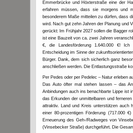
Emmerbrücke und Höxterstraße eine der Hau
erfahren müssen, dass sie morgens und mi
besonderem Maße mitteilen zu dürfen, dass d
wird. Nach gut zehn Jahren der Planung und V
gerückt: Im Frühjahr 2027 sollen die Bagger r
ist eine Bauzeit von ca. zwei Jahren verans
€, die Landesförderung 1.640.000 €! Ic
Entscheidung im Sinne der zukunftsorientierte
Bürger. Dank, dem sich sicherlich ganz bes
anschließen werden. Die Entlastungsstraße kom
Per Pedes oder per Pedelec – Natur erleben au
Das Auto öfter mal stehen lassen – das A
Anbindungen auch ins benachbarte Lippe ist 
das Erkunden der unmittelbaren und ferner
attraktiv. Land und Kreis unterstützen auch
einer 80-prozentigen Förderung (717.000 €)
Erneuerung des Geh-/Radweges von Vinsebe
(Vinsebecker Straße) durchgeführt. Die Gesa