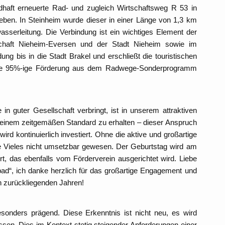
dhaft erneuerte Rad- und zugleich Wirtschaftsweg R 53 in
geben. In Steinheim wurde dieser in einer Länge von 1,3 km
wasserleitung. Die Verbindung ist ein wichtiges Element der
schaft Nieheim-Eversen und der Stadt Nieheim sowie im
ng bis in die Stadt Brakel und erschließt die touristischen
 eine 95%-ige Förderung aus dem Radwege-Sonderprogramm
guter Gesellschaft verbringt, ist in unserem attraktiven
 einem zeitgemäßen Standard zu erhalten – dieser Anspruch
ird kontinuierlich investiert. Ohne die aktive und großartige
e Vieles nicht umsetzbar gewesen. Der Geburtstag wird am
ert, das ebenfalls vom Förderverein ausgerichtet wird. Liebe
ibad“, ich danke herzlich für das großartige Engagement und
n zurückliegenden Jahren!
sonders prägend. Diese Erkenntnis ist nicht neu, es wird
n. Dies im Kontext stetig steigender Anforderungen einer