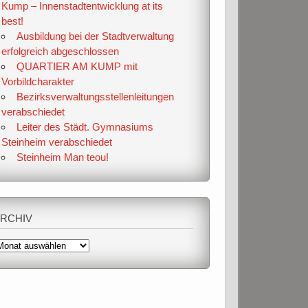
Kump – Innenstadtentwicklung at its
best!
Ausbildung bei der Stadtverwaltung
erfolgreich abgeschlossen
QUARTIER AM KUMP mit
Vorbildcharakter
Bezirksverwaltungsstellenleitungen
verabschiedet
Leiter des Städt. Gymnasiums
Steinheim verabschiedet
Steinheim Man teou!
RCHIV
rchiv