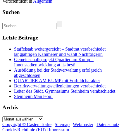
Veröffentlicht in
Allgemein
Suchen
Letzte Beiträge
Staffelstab weitergereicht – Stadtrat verabschiedet
langjährigen Kämmerer und wählt Nachfolgerin
Gemeinschaftsprojekt Quartier am Kump –
Innenstadtentwicklung at its best!
Ausbildung bei der Stadtverwaltung erfolgreich
abgeschlossen
QUARTIER AM KUMP mit Vorbildcharakter
Bezirksverwaltungsstellenleitungen verabschiedet
Leiter des Städt. Gymnasiums Steinheim verabschiedet
Steinheim Man teou!
Archiv
Archiv
Copyright © Casten Torke
|
Sitemap
|
Webmaster
|
Datenschutz
|
Cookie-Richtlinie (EU)
|
Impressum