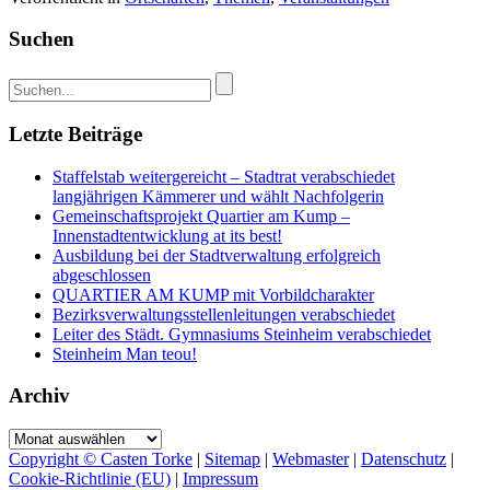
Suchen
Letzte Beiträge
Staffelstab weitergereicht – Stadtrat verabschiedet
langjährigen Kämmerer und wählt Nachfolgerin
Gemeinschaftsprojekt Quartier am Kump –
Innenstadtentwicklung at its best!
Ausbildung bei der Stadtverwaltung erfolgreich
abgeschlossen
QUARTIER AM KUMP mit Vorbildcharakter
Bezirksverwaltungsstellenleitungen verabschiedet
Leiter des Städt. Gymnasiums Steinheim verabschiedet
Steinheim Man teou!
Archiv
Archiv
Copyright © Casten Torke
|
Sitemap
|
Webmaster
|
Datenschutz
|
Cookie-Richtlinie (EU)
|
Impressum